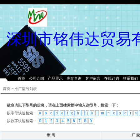
深圳市铭伟达贸易
首页
公司介绍
产品展示
库存查询
客户留言
在线订购
联系我们
首页
>
推广型号列表
欲查询以下型号的信息，请在上面搜索框中输入该型号，搜索一下：
按字母快速检索：
a
b
c
d
e
f
g
h
i
j
k
l
m
n
o
p
q
r
s
按数字快速检索：
0
1
2
3
4
5
6
7
8
9
型 号
厂 家