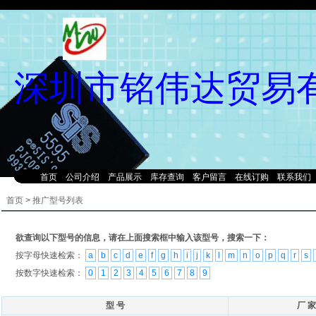
深圳市铭伟达贸易
首页
公司介绍
产品展示
库存查询
客户留言
在线订购
联系我们
首页
>
推广型号列表
欲查询以下型号的信息，请在上面搜索框中输入该型号，搜索一下：
按字母快速检索：
a
b
c
d
e
f
g
h
i
j
k
l
m
n
o
p
q
r
s
按数字快速检索：
0
1
2
3
4
5
6
7
8
9
型 号
厂 家