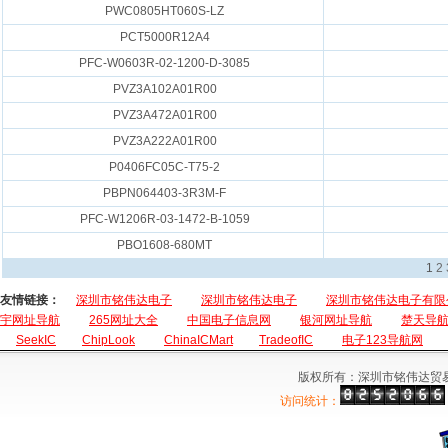
PWC0805HT060S-LZ
PCT5000R12A4
PFC-W0603R-02-1200-D-3085
PVZ3A102A01R00
PVZ3A472A01R00
PVZ3A222A01R00
P0406FC05C-T75-2
PBPN064403-3R3M-F
PFC-W1206R-03-1472-B-1059
PBO1608-680MT
1
2
友情链接：
深圳市铭伟达电子
深圳市铭伟达电子
深圳市铭伟达电子有限
宇网址导航
265网址大全
中国电子信息网
银河网址导航
楚天导
SeekIC
ChipLook
ChinaICMart
TradeofIC
电子123导航网
版权所有：深圳市铭伟达贸
访问统计：