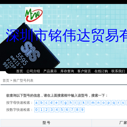
深圳市铭伟达贸易
首页
公司介绍
产品展示
库存查询
客户留言
在线订购
联系我们
首页
>
推广型号列表
欲查询以下型号的信息，请在上面搜索框中输入该型号，搜索一下：
按字母快速检索：
a
b
c
d
e
f
g
h
i
j
k
l
m
n
o
p
q
r
s
按数字快速检索：
0
1
2
3
4
5
6
7
8
9
型 号
厂 家