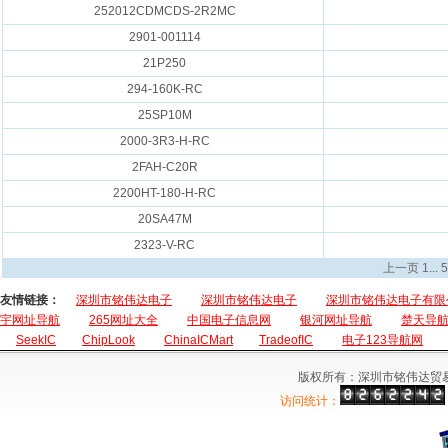
252012CDMCDS-2R2MC
2901-001114
21P250
294-160K-RC
25SP10M
2000-3R3-H-RC
2FAH-C20R
2200HT-180-H-RC
20SA47M
2323-V-RC
上一页
1
...
5
友情链接：
深圳市铭伟达电子
深圳市铭伟达电子
深圳市铭伟达电子有限
宇网址导航
265网址大全
中国电子信息网
银河网址导航
楚天导
SeekIC
ChipLook
ChinaICMart
TradeofIC
电子123导航网
版权所有：深圳市铭伟达贸
访问统计：