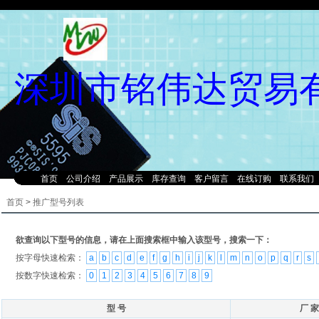
深圳市铭伟达贸易
首页
公司介绍
产品展示
库存查询
客户留言
在线订购
联系我们
首页
>
推广型号列表
欲查询以下型号的信息，请在上面搜索框中输入该型号，搜索一下：
按字母快速检索：
a
b
c
d
e
f
g
h
i
j
k
l
m
n
o
p
q
r
s
按数字快速检索：
0
1
2
3
4
5
6
7
8
9
型 号
厂 家