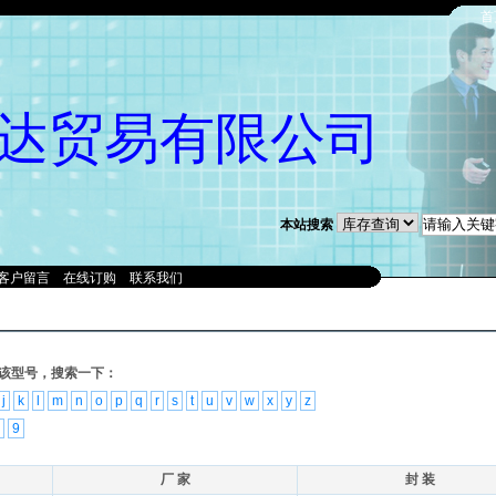
首
达贸易有限公司
本站搜索
客户留言
在线订购
联系我们
该型号，搜索一下：
j
k
l
m
n
o
p
q
r
s
t
u
v
w
x
y
z
9
厂 家
封 装