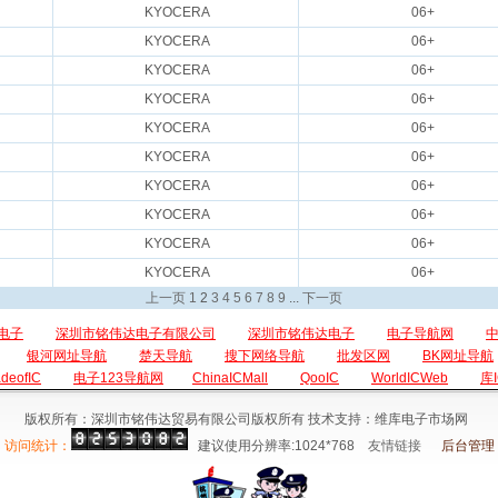
KYOCERA
06+
KYOCERA
06+
KYOCERA
06+
KYOCERA
06+
KYOCERA
06+
KYOCERA
06+
KYOCERA
06+
KYOCERA
06+
KYOCERA
06+
KYOCERA
06+
上一页
1
2
3
4
5
6
7
8
9
...
下一页
电子
深圳市铭伟达电子有限公司
深圳市铭伟达电子
电子导航网
银河网址导航
楚天导航
搜下网络导航
批发区网
BK网址导航
adeofIC
电子123导航网
ChinaICMall
QooIC
WorldICWeb
库
版权所有：深圳市铭伟达贸易有限公司版权所有 技术支持：维库电子市场网
访问统计：
建议使用分辨率:1024*768
友情链接
后台管理