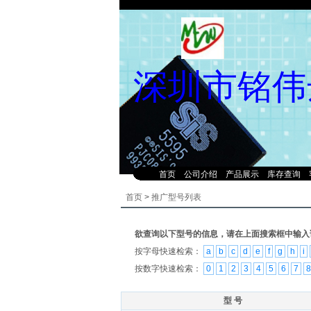
深圳市铭伟
首页
公司介绍
产品展示
库存查询
首页
>
推广型号列表
欲查询以下型号的信息，请在上面搜索框中输入
按字母快速检索：
a
b
c
d
e
f
g
h
i
按数字快速检索：
0
1
2
3
4
5
6
7
8
型 号