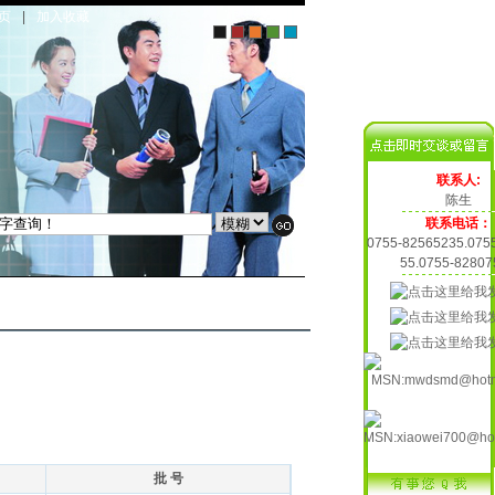
页
|
加入收藏
联系人:
陈生
联系电话：
0755-82565235.075
55.0755-82807
批 号