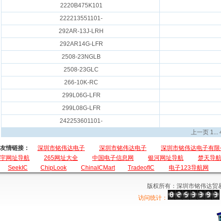
2220B475K101
222213551101-
292AR-13J-LRH
292AR14G-LFR
2508-23NGLB
2508-23GLC
266-10K-RC
299L06G-LFR
299L08G-LFR
242253601101-
上一页
1
...
友情链接：
深圳市铭伟达电子
深圳市铭伟达电子
深圳市铭伟达电子有限
宇网址导航
265网址大全
中国电子信息网
银河网址导航
楚天导
SeekIC
ChipLook
ChinaICMart
TradeofIC
电子123导航网
版权所有：深圳市铭伟达贸
访问统计：