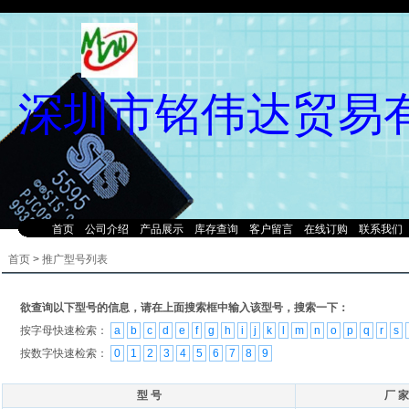
深圳市铭伟达贸易
首页
公司介绍
产品展示
库存查询
客户留言
在线订购
联系我们
首页
>
推广型号列表
欲查询以下型号的信息，请在上面搜索框中输入该型号，搜索一下：
按字母快速检索：
a
b
c
d
e
f
g
h
i
j
k
l
m
n
o
p
q
r
s
按数字快速检索：
0
1
2
3
4
5
6
7
8
9
型 号
厂 家