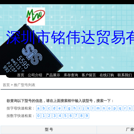
深圳市铭伟达贸易
首页
公司介绍
产品展示
库存查询
客户留言
在线订购
联系我们
首页
>
推广型号列表
欲查询以下型号的信息，请在上面搜索框中输入该型号，搜索一下：
按字母快速检索：
a
b
c
d
e
f
g
h
i
j
k
l
m
n
o
p
q
r
s
按数字快速检索：
0
1
2
3
4
5
6
7
8
9
型 号
厂 家