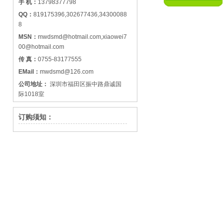
手 机：
13798377798
QQ：
819175396,302677436,34300088
8
MSN：
mwdsmd@hotmail.com,xiaowei7
00@hotmail.com
传 真：
0755-83177555
EMail：
mwdsmd@126.com
公司地址：
深圳市福田区振中路鼎诚国
际1018室
订购须知：