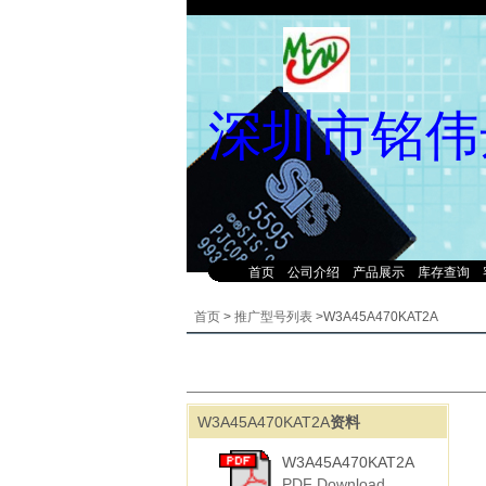
深圳市铭伟
首页
公司介绍
产品展示
库存查询
首页
>
推广型号列表
>W3A45A470KAT2A
W3A45A470KAT2A
资料
W3A45A470KAT2A
PDF Download