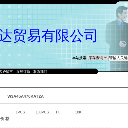
首
达贸易有限公司
本站搜索
客户留言
在线订购
联系我们
W3A45A470KAT2A
1PCS
100PCS
1K
10K
价 格