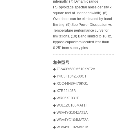
internally. (7) Dynamic range =
FSR/(voltage spectral noise density x
square root of user bandwidth). (8)
Overshoot can be eliminated by band-
limiting. (9) See Power Dissipation vs
Temperature performance curve for
limitations. (10) Band limited to 10Hz,
bypass capacitors located less than
0.25" from supply pins.
相关型号
◆
Z3A43Y680M510KAT2A
◆
Y4C3F104Z500CT
◆
XCC44N3F470KG1
◆
X7R224J5B
◆
WR06X103JT
◆
W3L1ZC105MAT1F
◆
W3A4YG104ZAT1A
◆
W3A4YC104MAT2A
◆
W3A45C102MA2TA