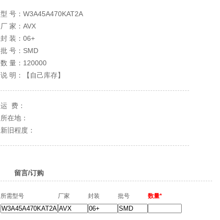
型 号：
W3A45A470KAT2A
厂 家：
AVX
封 装：
06+
批 号：
SMD
数 量：
120000
说 明：【自己库存】
运 费：
所在地：
新旧程度：
留言/订购
所需型号
厂家
封装
批号
数量*