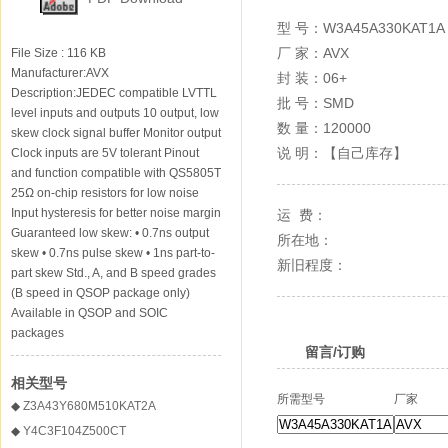
型 号：
W3A45A330KAT1A
厂 家：
AVX
File Size : 116 KB
Manufacturer:AVX
封 装：
06+
Description:JEDEC compatible LVTTL
批 号：
SMD
level inputs and outputs 10 output, low
数 量：
120000
skew clock signal buffer Monitor output
说 明：【自己库存】
Clock inputs are 5V tolerant Pinout
and function compatible with QS5805T
25Ω on-chip resistors for low noise
Input hysteresis for better noise margin
运 费：
Guaranteed low skew: • 0.7ns output
所在地：
skew • 0.7ns pulse skew • 1ns part-to-
新旧程度：
part skew Std., A, and B speed grades
(B speed in QSOP package only)
Available in QSOP and SOIC
packages
留言/订购
相关型号
所需型号
厂家
◆
Z3A43Y680M510KAT2A
◆
Y4C3F104Z500CT