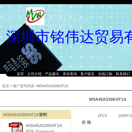
深圳市铭伟达贸易
首页
公司介绍
产品展示
库存查询
客户留言
在线订购
联系我们
首页
>
推广型号列表
>W3A45A330KAT1A
W3A45A330KAT1A
W3A45A330KAT1A
资料
1PCS
100PCS
价 格
W3A45A330KAT1A
PDF Download