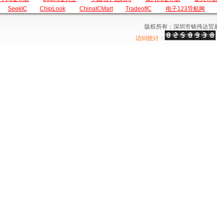
SeekIC
ChipLook
ChinaICMart
TradeofIC
电子123导航网
版权所有：深圳市铭伟达贸
访问统计：