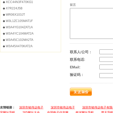
◆
XCC44N3F470KG1
留言
◆
X7R224J5B
◆
WR06X103JT
◆
W3L1ZC105MAT1F
◆
W3A4YG104ZAT1A
◆
W3A4YC104MAT2A
◆
W3A45C102MA2TA
◆
W3A45A470KAT2A
联系人/公司：
联系电话:
EMail:
验证码：
友情链接：
深圳市铭伟达电子
深圳市铭伟达电子
深圳市铭伟达电子有限
宇网址导航
265网址大全
中国电子信息网
银河网址导航
楚天导