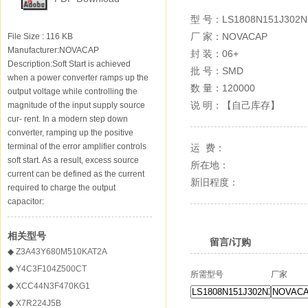
型 号：
LS1808N151J302
厂 家：
NOVACAP
File Size : 116 KB
Manufacturer:NOVACAP
封 装：
06+
Description:Soft Start is achieved
批 号：
SMD
when a power converter ramps up the
数 量：
120000
output voltage while controlling the
说 明：【自己库存】
magnitude of the input supply source
cur- rent. In a modern step down
converter, ramping up the positive
terminal of the error amplifier controls
运 费：
soft start. As a result, excess source
所在地：
current can be defined as the current
新旧程度：
required to charge the output
capacitor:
相关型号
留言/订购
◆
Z3A43Y680M510KAT2A
◆
Y4C3F104Z500CT
所需型号
厂家
◆
XCC44N3F470KG1
◆
X7R224J5B