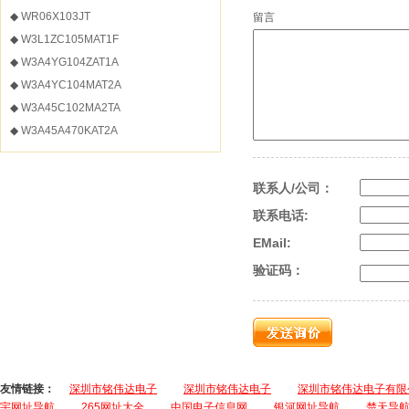
◆
WR06X103JT
留言
◆
W3L1ZC105MAT1F
◆
W3A4YG104ZAT1A
◆
W3A4YC104MAT2A
◆
W3A45C102MA2TA
◆
W3A45A470KAT2A
联系人/公司：
联系电话:
EMail:
验证码：
友情链接：
深圳市铭伟达电子
深圳市铭伟达电子
深圳市铭伟达电子有限
宇网址导航
265网址大全
中国电子信息网
银河网址导航
楚天导