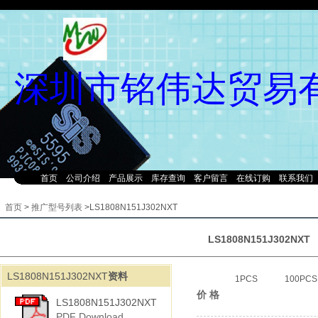
深圳市铭伟达贸易
首页
公司介绍
产品展示
库存查询
客户留言
在线订购
联系我们
首页
>
推广型号列表
>LS1808N151J302NXT
LS1808N151J302NXT
LS1808N151J302NXT
资料
1PCS
100PCS
价 格
LS1808N151J302NXT
PDF Download