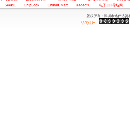
SeekIC
ChipLook
ChinaICMart
TradeofIC
电子123导航网
版权所有：深圳市铭伟达贸
访问统计：