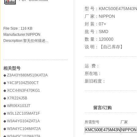
型 号：
KMC500E475M43N
厂 家：
NIPPON
封 装：
07+
File Size : 116 KB
批 号：
SMD
Manufacturer:NIPPON
数 量：
120000
Description:暂无任何描述...
说 明：【自己库存】
运 费：
相关型号
所在地：
◆
Z3A43Y680M510KAT2A
新旧程度：
◆
Y4C3F104Z500CT
◆
XCC44N3F470KG1
◆
X7R224J5B
◆
WR06X103JT
留言/订购
◆
W3L1ZC105MAT1F
◆
W3A4YG104ZAT1A
所需型号
厂家
◆
W3A4YC104MAT2A
◆
W3A45C102MA2TA