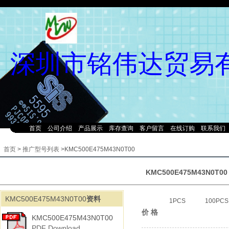
深圳市铭伟达贸易
首页
公司介绍
产品展示
库存查询
客户留言
在线订购
联系我们
首页
>
推广型号列表
>KMC500E475M43N0T00
KMC500E475M43N0T00
KMC500E475M43N0T00
资料
1PCS
100PCS
价 格
KMC500E475M43N0T00
PDF Download