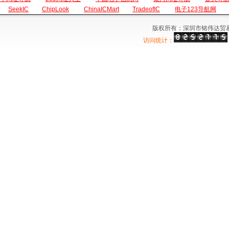
SeekIC
ChipLook
ChinaICMart
TradeofIC
电子123导航网
版权所有：深圳市铭伟达贸
访问统计：