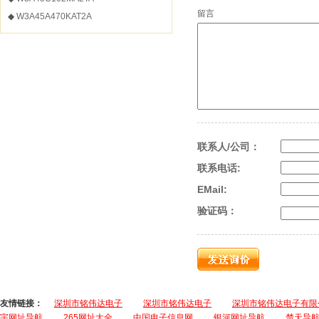
留言
◆
W3A45A470KAT2A
联系人/公司：
联系电话:
EMail:
验证码：
友情链接：
深圳市铭伟达电子
深圳市铭伟达电子
深圳市铭伟达电子有限
宇网址导航
265网址大全
中国电子信息网
银河网址导航
楚天导