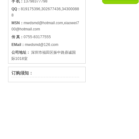
手 机：
13798377798
QQ：
819175396,302677436,34300088
8
MSN：
mwdsmd@hotmail.com,xiaowei7
00@hotmail.com
传 真：
0755-83177555
EMail：
mwdsmd@126.com
公司地址：
深圳市福田区振中路鼎诚国
际1018室
订购须知：