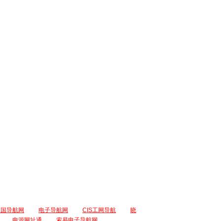
中国导航网
电子导航网
CIS工网导航
晓
电源网址通
索易电子导航网