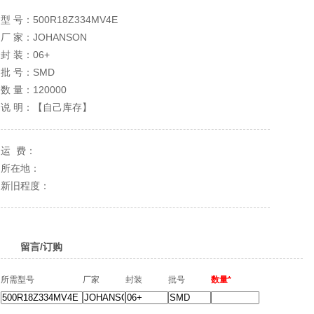
型 号：
500R18Z334MV4E
厂 家：
JOHANSON
封 装：
06+
批 号：
SMD
数 量：
120000
说 明：【自己库存】
运 费：
所在地：
新旧程度：
留言/订购
所需型号
厂家
封装
批号
数量*