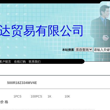
首
达贸易有限公司
本站搜索
客户留言
在线订购
联系我们
500R18Z334MV4E
1PCS
100PCS
1K
10K
价 格