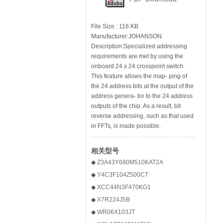
File Size : 116 KB
Manufacturer:JOHANSON
Description:Specialized addressing
requirements are met by using the
onboard 24 x 24 crosspoint switch.
This feature allows the map- ping of
the 24 address bits at the output of the
address genera- tor to the 24 address
outputs of the chip. As a result, bit
reverse addressing, such as that used
in FFTs, is made possible.
相关型号
◆
Z3A43Y680M510KAT2A
◆
Y4C3F104Z500CT
◆
XCC44N3F470KG1
◆
X7R224J5B
◆
WR06X103JT