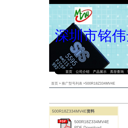
深圳市铭伟
首页
公司介绍
产品展示
库存查询
首页
>
推广型号列表
>500R18Z334MV4E
500R18Z334MV4E
资料
500R18Z334MV4E
PDF Download