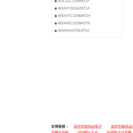
◆
W3L1ZC105MAT1F
◆
W3A4YG104ZAT1A
◆
W3A4YC104MAT2A
◆
W3A45C102MA2TA
◆
W3A45A470KAT2A
友情链接：
深圳市铭伟达电子
深圳市铭伟达
宇网址导航
265网址大全
中国电子信息网