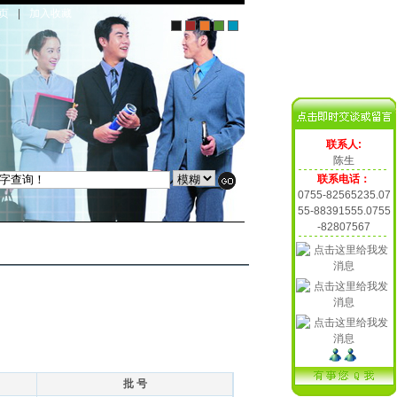
页
|
加入收藏
联系人:
陈生
联系电话：
0755-82565235.07
55-88391555.0755
-82807567
批 号