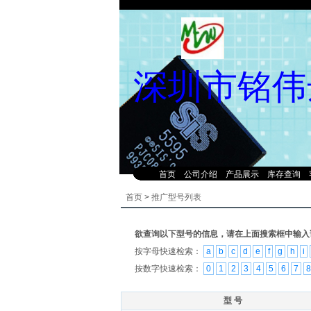
深圳市铭伟
首页
公司介绍
产品展示
库存查询
首页
>
推广型号列表
欲查询以下型号的信息，请在上面搜索框中输入
按字母快速检索：
a
b
c
d
e
f
g
h
i
按数字快速检索：
0
1
2
3
4
5
6
7
8
型 号