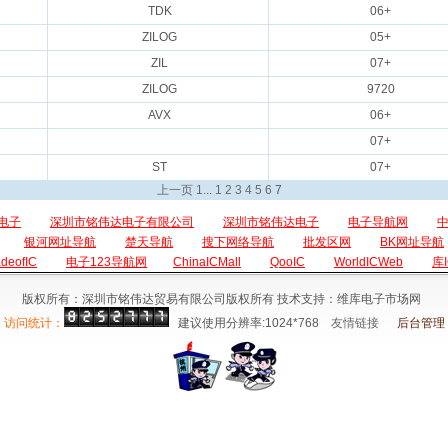
TDK
06+
ZILOG
05+
ZIL
07+
ZILOG
9720
AVX
06+
07+
ST
07+
上一页
1
...
1
2
3
4
5
6
7
电子
深圳市铭伟达电子有限公司
深圳市铭伟达电子
电子导航网
银河网址导航
楚天导航
搜下网络导航
批发区网
BK网址导航
adeofIC
电子123导航网
ChinaICMall
QooIC
WorldICWeb
库
版权所有：深圳市铭伟达贸易有限公司版权所有 技术支持：维库电子市场网
访问统计：
建议使用分辨率:1024*768
友情链接
后台管理