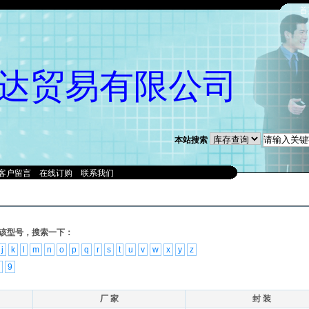
首
达贸易有限公司
本站搜索
客户留言
在线订购
联系我们
该型号，搜索一下：
j
k
l
m
n
o
p
q
r
s
t
u
v
w
x
y
z
9
厂 家
封 装