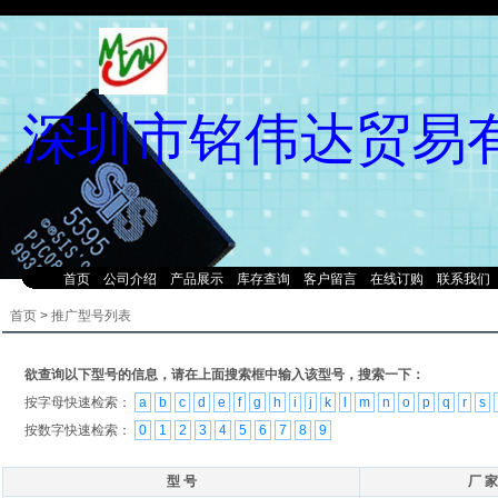
深圳市铭伟达贸易
首页
公司介绍
产品展示
库存查询
客户留言
在线订购
联系我们
首页
>
推广型号列表
欲查询以下型号的信息，请在上面搜索框中输入该型号，搜索一下：
按字母快速检索：
a
b
c
d
e
f
g
h
i
j
k
l
m
n
o
p
q
r
s
按数字快速检索：
0
1
2
3
4
5
6
7
8
9
型 号
厂 家