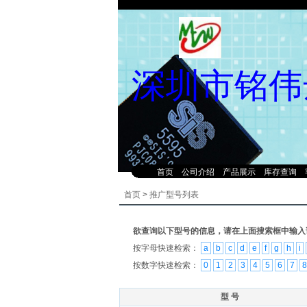
深圳市铭伟
首页
公司介绍
产品展示
库存查询
首页
>
推广型号列表
欲查询以下型号的信息，请在上面搜索框中输入
按字母快速检索：
a
b
c
d
e
f
g
h
i
按数字快速检索：
0
1
2
3
4
5
6
7
8
型 号