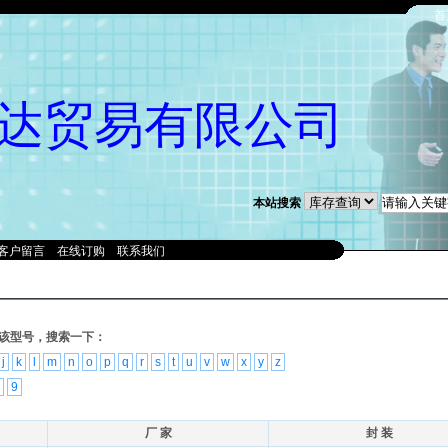
首
达贸易有限公司
本站搜索
客户留言
在线订购
联系我们
该型号，搜索一下：
j
k
l
m
n
o
p
q
r
s
t
u
v
w
x
y
z
9
厂 家
封 装