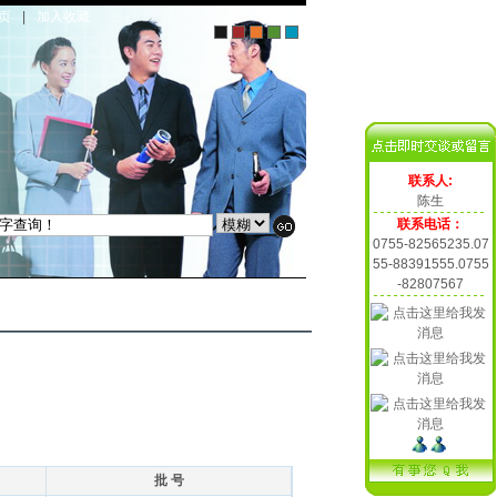
页
|
加入收藏
联系人:
陈生
联系电话：
0755-82565235.07
55-88391555.0755
-82807567
批 号