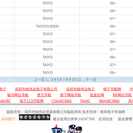
TAIYO
06+
TAIYO
06+
TAIYO
07+
TAIYOYUDEN
06+
TAIYO
07+
TAIYO
06+
TAIYO
07+
TAIYO
06+
TAIYO
07+
TAIYO
06+
上一页
1
...
3
4
5
6
7
8
9
10
11
...
下一页
电子
深圳市铭伟达电子有限公司
深圳市铭伟达电子
电子导航网
银河网址导航
楚天导航
搜下网络导航
批发区网
BK网址导航
adeofIC
电子123导航网
ChinaICMall
QooIC
WorldICWeb
库
版权所有：深圳市铭伟达贸易有限公司版权所有 技术支持：维库电子市场网
访问统计：
建议使用分辨率:1024*768
友情链接
后台管理