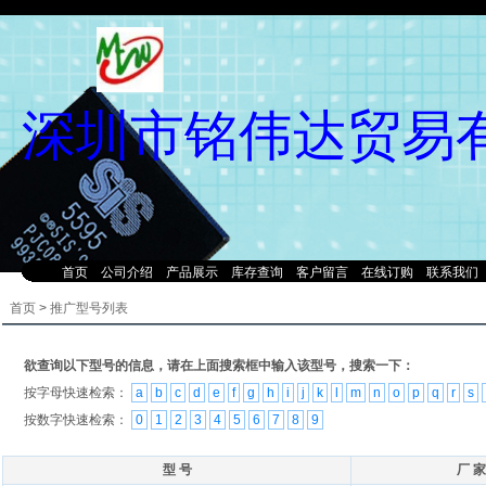
深圳市铭伟达贸易
首页
公司介绍
产品展示
库存查询
客户留言
在线订购
联系我们
首页
>
推广型号列表
欲查询以下型号的信息，请在上面搜索框中输入该型号，搜索一下：
按字母快速检索：
a
b
c
d
e
f
g
h
i
j
k
l
m
n
o
p
q
r
s
按数字快速检索：
0
1
2
3
4
5
6
7
8
9
型 号
厂 家