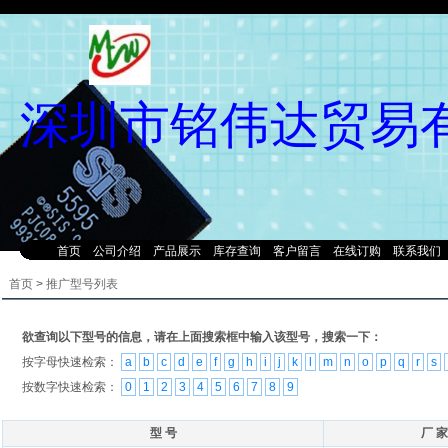
深圳市铭伟达贸易
首页
公司介绍
产品展示
库存查询
客户留言
在线订购
联系我们
首页
>
推广型号列表
欲查询以下型号的信息，请在上面搜索框中输入该型号，搜索一下：
按字母快速检索：
a
b
c
d
e
f
g
h
i
j
k
l
m
n
o
p
q
r
s
按数字快速检索：
0
1
2
3
4
5
6
7
8
9
型 号
厂 家