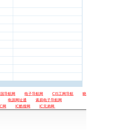
中国导航网
电子导航网
CIS工网导航
晓
电源网址通
索易电子导航网
IC网
IC酷搜网
IC兄弟网