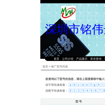
深圳市铭伟
首页
公司介绍
产品展示
库存查询
首页
>
推广型号列表
欲查询以下型号的信息，请在上面搜索框中输入
按字母快速检索：
a
b
c
d
e
f
g
h
i
按数字快速检索：
0
1
2
3
4
5
6
7
8
型 号