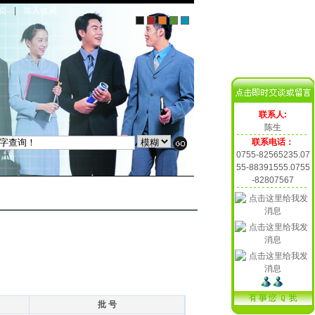
页
|
加入收藏
联系人:
陈生
联系电话：
0755-82565235.07
55-88391555.0755
-82807567
批 号