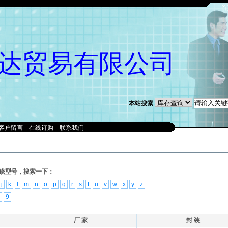
首
达贸易有限公司
本站搜索
客户留言
在线订购
联系我们
该型号，搜索一下：
j
k
l
m
n
o
p
q
r
s
t
u
v
w
x
y
z
9
厂 家
封 装