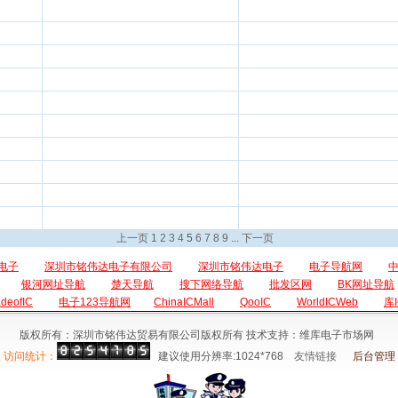
上一页
1
2
3
4
5
6
7
8
9
...
下一页
电子
深圳市铭伟达电子有限公司
深圳市铭伟达电子
电子导航网
银河网址导航
楚天导航
搜下网络导航
批发区网
BK网址导航
adeofIC
电子123导航网
ChinaICMall
QooIC
WorldICWeb
库
版权所有：深圳市铭伟达贸易有限公司版权所有 技术支持：维库电子市场网
访问统计：
建议使用分辨率:1024*768
友情链接
后台管理