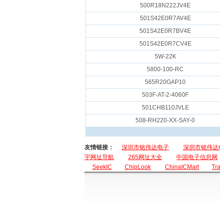
500R18N222JV4E
501S42E0R7AV4E
501S42E0R7BV4E
501S42E0R7CV4E
5W-22K
5800-100-RC
565R20GAP10
503F-AT-2-4060F
501CHB110JVLE
508-RH220-XX-SAY-0
友情链接：
深圳市铭伟达电子
深圳市铭伟达
宇网址导航
265网址大全
中国电子信息网
SeekIC
ChipLook
ChinaICMart
Tr