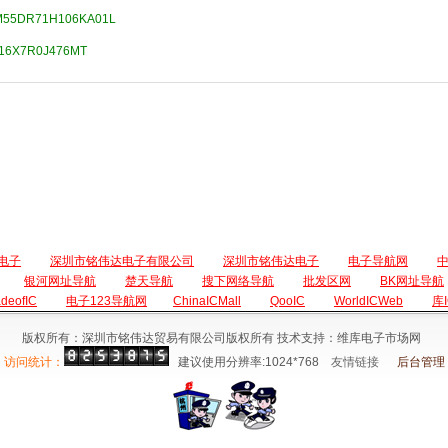
55DR71H106KA01L
16X7R0J476MT
电子
深圳市铭伟达电子有限公司
深圳市铭伟达电子
电子导航网
银河网址导航
楚天导航
搜下网络导航
批发区网
BK网址导航
adeofIC
电子123导航网
ChinaICMall
QooIC
WorldICWeb
库
版权所有：深圳市铭伟达贸易有限公司版权所有 技术支持：维库电子市场网
访问统计：
建议使用分辨率:1024*768
友情链接
后台管理