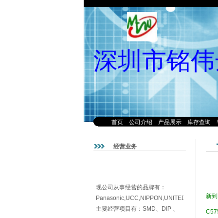
深圳市铭伟
首页
公司介绍
产品展示
库存查询
经营业务
现公司从事经营的品牌有：
Panasonic,UCC,NIPPON,UNITED,NICHIC
新到：
主要经营项目有：SMD、DIP 、
C57
高压电容、大体积电容、TAN电