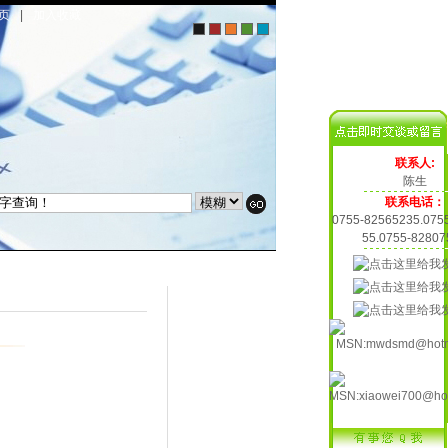
页
|
加入收藏
联系人:
陈生
联系电话：
0755-82565235.075
55.0755-82807
ISHAY,AVX/KYOCERA,SANYO,YAGEO,HITACHI,FAIRCHILD,LRC/MOTOROLA