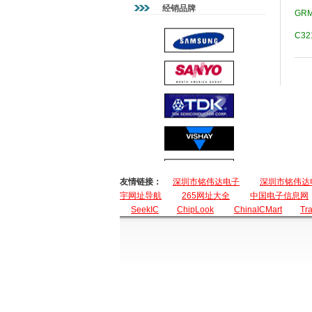
经销品牌
GRM
容、奇型电容、排容、精密电阻、
滤波器、EMI静噪滤波器、互感
C32
器、NTC热敏电阻、PTC压敏、
晶振、等等....品种繁多，未能尽
录,详情请来人来电咨询!
友情链接：
深圳市铭伟达电子
深圳市铭伟达
宇网址导航
265网址大全
中国电子信息网
SeekIC
ChipLook
ChinaICMart
Tr