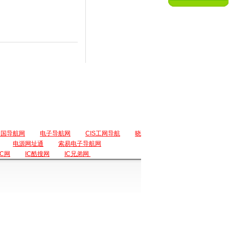
中国导航网
电子导航网
CIS工网导航
晓
电源网址通
索易电子导航网
IC网
IC酷搜网
IC兄弟网