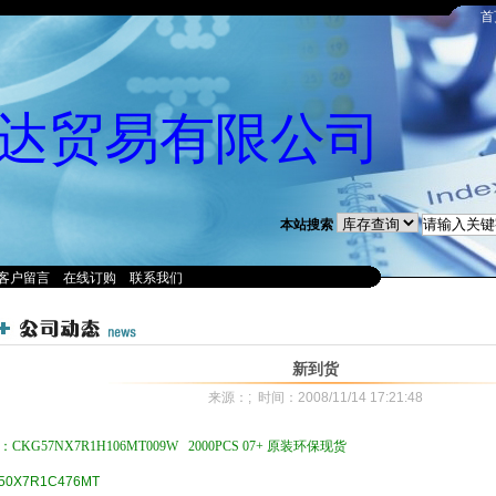
首
达贸易有限公司
本站搜索
客户留言
在线订购
联系我们
新到货
来源：; 时间：2008/11/14 17:21:48
ON,RUBYCON,SAMSUNG,MURATA,TDK,ROHM,KMEMET,TAIYOYUDEN,SPRAGUE/V
CKG57NX7R1H106MT009W 2000PCS 07+ 原装环保现货
50X7R1C476MT